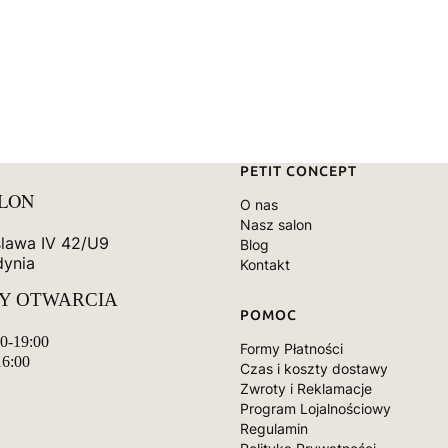
Linki w stopce
PETIT CONCEPT
ALON
O nas
Nasz salon
slawa IV 42/U9
Blog
dynia
Kontakt
Y OTWARCIA
POMOC
00-19:00
Formy Płatności
16:00
Czas i koszty dostawy
Zwroty i Reklamacje
Program Lojalnościowy
Regulamin