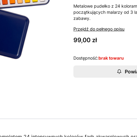
Metalowe pudełko z 24 kolorami
początkujących malarzy od 3 l
zabawy.
Przejdź do pełnego opisu
Cena
99,00 zł
Dostępność:
brak towaru
Powi
mpletem 24 intensywnych kolorów farb akwarelowych or