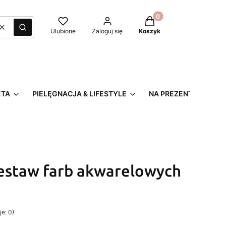
Produkty w koszyku: 0
Wyczyść
Szukaj
Ulubione
Zaloguj się
Koszyk
ETA
PIELĘGNACJA & LIFESTYLE
NA PREZENT
estaw farb akwarelowych
e: 0)