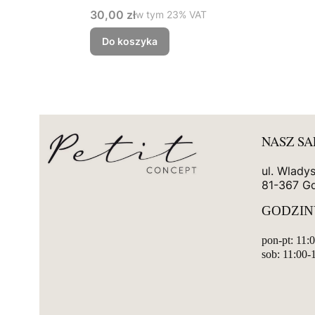
Cena brutto
30,00 zł
w tym %s VAT
w tym
23%
VAT
Do koszyka
NASZ S
ul. Wlady
81-367 G
GODZIN
pon-pt: 11:
sob: 11:00-