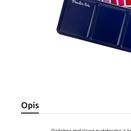
Opis
Ozdobne metalowe pudełeczko z ko