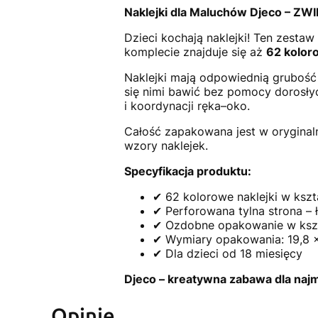
Naklejki dla Maluchów Djeco – Z
Dzieci kochają naklejki! Ten zestaw
komplecie znajduje się aż
62 koloro
Naklejki mają odpowiednią grubość i
się nimi bawić bez pomocy dorosły
i koordynacji ręka–oko.
Całość zapakowana jest w oryginal
wzory naklejek.
Specyfikacja produktu:
✔ 62 kolorowe naklejki w kszta
✔ Perforowana tylna strona – 
✔ Ozdobne opakowanie w kszta
✔ Wymiary opakowania: 19,8 x
✔ Dla dzieci od 18 miesięcy
Djeco – kreatywna zabawa dla naj
Opinie