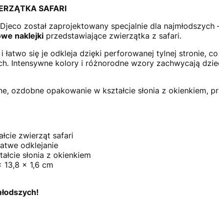
WIERZĄTKA SAFARI
 Djeco został zaprojektowany specjalnie dla najmłodszych 
we naklejki
przedstawiające zwierzątka z safari.
 łatwo się je odkleja dzięki perforowanej tylnej stronie,
ch. Intensywne kolory i różnorodne wzory zachwycają dzie
ne, ozdobne opakowanie w kształcie słonia z okienkiem, p
łcie zwierząt safari
łatwe odklejanie
łcie słonia z okienkiem
 13,8 x 1,6 cm
młodszych!