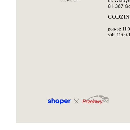
ul. Wlady
81-367 G
GODZIN
pon-pt: 11:
sob: 11:00-