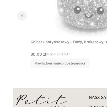
Gniotek antystresowy – Duzy, Brokatowy, 
Cena brutto
30,00 zł
w tym %s VAT
w tym
23%
VAT
Powiadom mnie o dostępności
NASZ S