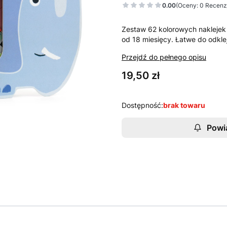
0.00
(Oceny: 0 Recenzj
Zestaw 62 kolorowych nakleje
od 18 miesięcy. Łatwe do odklej
Przejdź do pełnego opisu
Cena
19,50 zł
Dostępność:
brak towaru
Powi