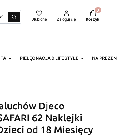
Produkty w koszyku: 0
Wyczyść
Szukaj
Ulubione
Zaloguj się
Koszyk
ETA
PIELĘGNACJA & LIFESTYLE
NA PREZENT
Maluchów Djeco
AFARI 62 Naklejki
Dzieci od 18 Miesięcy