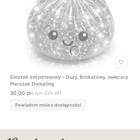
Gniotek antystresowy – Duzy, Brokatowy, swiecacy
Pierożek Dumpling
Cena brutto
30,00 zł
w tym %s VAT
w tym
23%
VAT
Powiadom mnie o dostępności