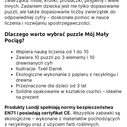
zwierzątka: misie, króliki, prosiaczki, pingwiny i wiele
innych. Zadaniem dziecka jest nie tylko dopasowanie
puzzli, ale także dopasowanie liczby zwierzątek do
odpowiedniej cyfry – doskonała pomoc w nauce
liczenia i rozwijaniu spostrzegawczości.
Dlaczego warto wybrać puzzle Mój Mały
Pociąg?
Wspiera naukę liczenia od 1 do 10
Zawiera 10 puzzli po 3 elementy i 10
drewnianych cyfr
Ilustracje: Txell Darné
Ekologiczne wykonanie z papieru z recyklingu i
drewna
Przeznaczone dla dzieci od 3 lat
Solidne opakowanie w kształcie ciuchci – idealne
na prezent
Produkty Londji spełniają normy bezpieczeństwa
EN71 i posiadają certyfikat CE.
Wszystkie zabawki są
ekologiczne – wykonane z materiałów pochodzących
z recyklingu oraz z użyciem farb roślinnych.