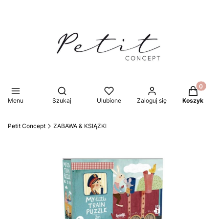
Produkty 
Otwórz wyszukiwarkę
Menu
Szukaj
Ulubione
Zaloguj się
Koszyk
Petit Concept
ZABAWA & KSIĄŻKI