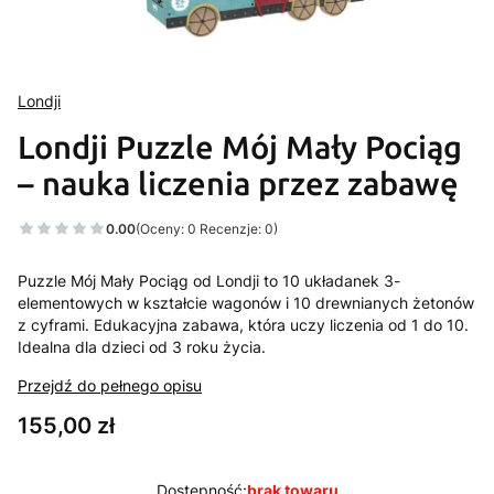
Londji
Londji Puzzle Mój Mały Pociąg
– nauka liczenia przez zabawę
0.00
(Oceny: 0 Recenzje: 0)
Puzzle Mój Mały Pociąg od Londji to 10 układanek 3-
elementowych w kształcie wagonów i 10 drewnianych żetonów
z cyframi. Edukacyjna zabawa, która uczy liczenia od 1 do 10.
Idealna dla dzieci od 3 roku życia.
Przejdź do pełnego opisu
Cena
155,00 zł
Dostępność:
brak towaru