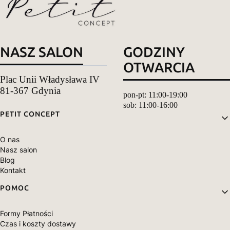
NASZ SALON
GODZINY
OTWARCIA
Plac Unii Władysława IV
81-367 Gdynia
pon-pt: 11:00-19:00
sob: 11:00-16:00
Linki w stopce
PETIT CONCEPT
O nas
Nasz salon
Blog
Kontakt
POMOC
Formy Płatności
Czas i koszty dostawy