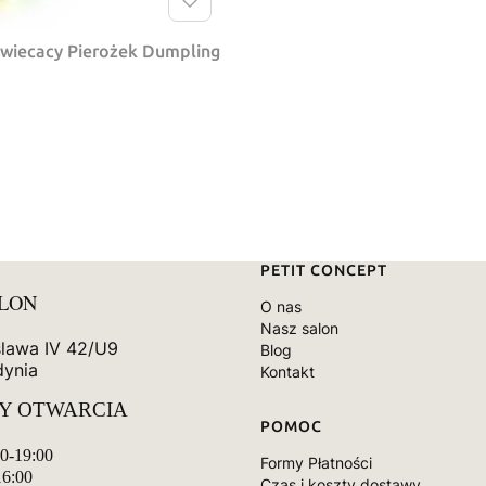
swiecacy Pierożek Dumpling
Linki w stopce
PETIT CONCEPT
ALON
O nas
Nasz salon
slawa IV 42/U9
Blog
dynia
Kontakt
Y OTWARCIA
POMOC
00-19:00
Formy Płatności
16:00
Czas i koszty dostawy