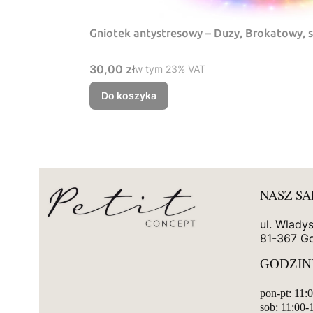
Gniotek antystresowy – Duzy, Brokatowy, 
Cena brutto
30,00 zł
w tym %s VAT
w tym
23%
VAT
Do koszyka
NASZ S
ul. Wlady
81-367 G
GODZIN
pon-pt: 11:
sob: 11:00-