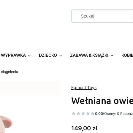
WYPRAWKA
DZIECKO
ZABAWA & KSIĄŻKI
KOBI
 ciągnięcia
Egmont Toys
Wełniana owie
0.00
(Oceny: 0 Recenzj
Cena
149,00 zł