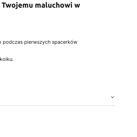
óc Twojemu maluchowi w
em podczas pierwszych spacerków
okoiku.