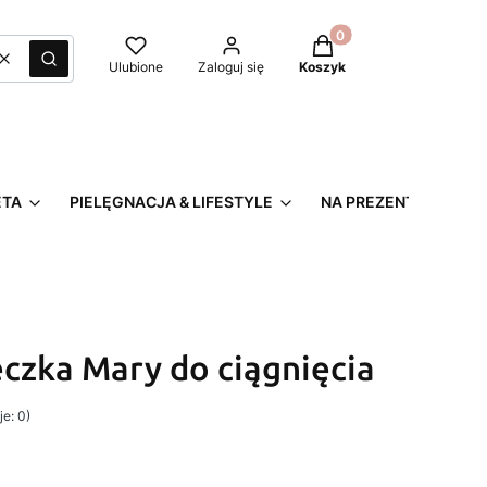
Produkty w koszyku: 0
Wyczyść
Szukaj
Ulubione
Zaloguj się
Koszyk
ETA
PIELĘGNACJA & LIFESTYLE
NA PREZENT
czka Mary do ciągnięcia
e: 0)