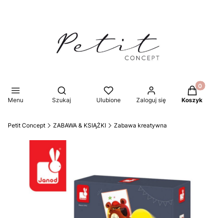
Produkty 
Otwórz wyszukiwarkę
Menu
Szukaj
Ulubione
Zaloguj się
Koszyk
Petit Concept
ZABAWA & KSIĄŻKI
Zabawa kreatywna