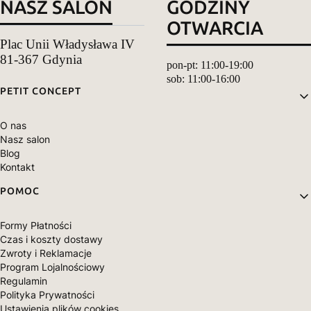
NASZ SALON
GODZINY
OTWARCIA
Plac Unii Władysława IV
81-367 Gdynia
pon-pt: 11:00-19:00
sob: 11:00-16:00
Linki w stopce
PETIT CONCEPT
O nas
Nasz salon
Blog
Kontakt
POMOC
Formy Płatności
Czas i koszty dostawy
Zwroty i Reklamacje
Program Lojalnościowy
Regulamin
Polityka Prywatności
Ustawienia plików cookies