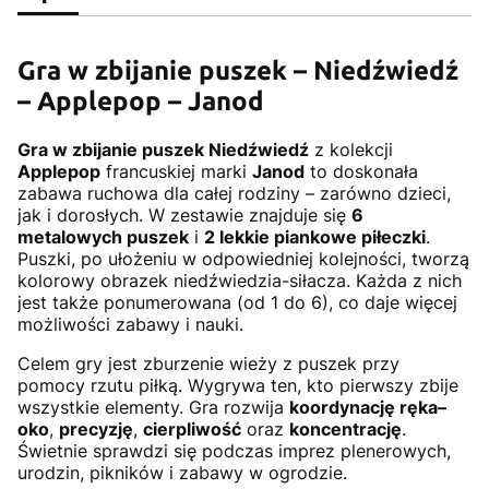
Gra w zbijanie puszek – Niedźwiedź
– Applepop – Janod
Gra w zbijanie puszek Niedźwiedź
z kolekcji
Applepop
francuskiej marki
Janod
to doskonała
zabawa ruchowa dla całej rodziny – zarówno dzieci,
jak i dorosłych. W zestawie znajduje się
6
metalowych puszek
i
2 lekkie piankowe piłeczki
.
Puszki, po ułożeniu w odpowiedniej kolejności, tworzą
kolorowy obrazek niedźwiedzia-siłacza. Każda z nich
jest także ponumerowana (od 1 do 6), co daje więcej
możliwości zabawy i nauki.
Celem gry jest zburzenie wieży z puszek przy
pomocy rzutu piłką. Wygrywa ten, kto pierwszy zbije
wszystkie elementy. Gra rozwija
koordynację ręka–
oko
,
precyzję
,
cierpliwość
oraz
koncentrację
.
Świetnie sprawdzi się podczas imprez plenerowych,
urodzin, pikników i zabawy w ogrodzie.