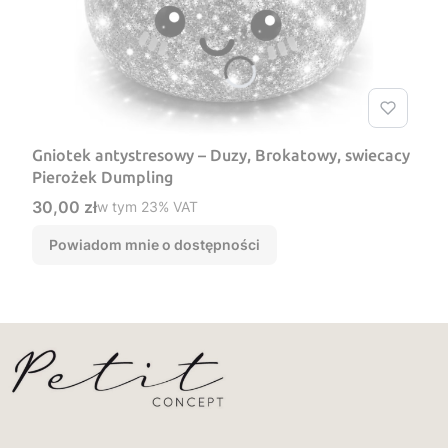
Gniotek antystresowy – Duzy, Brokatowy, swiecacy
Pierożek Dumpling
Cena brutto
30,00 zł
w tym %s VAT
w tym
23%
VAT
Powiadom mnie o dostępności