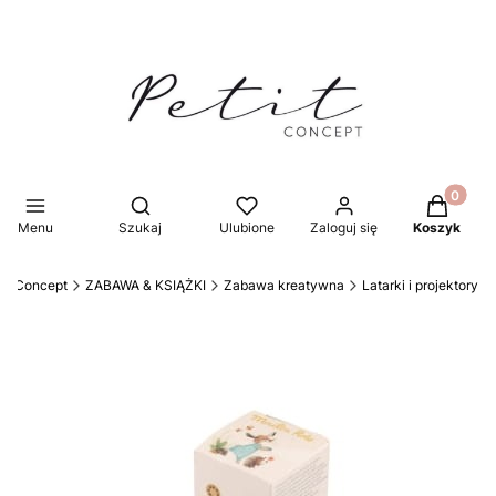
Produkty 
Otwórz wyszukiwarkę
Menu
Szukaj
Ulubione
Zaloguj się
Koszyk
tit Concept
ZABAWA & KSIĄŻKI
Zabawa kreatywna
Latarki i projektory