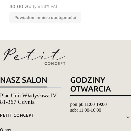
Cena brutto
30,00 zł
w tym %s VAT
w tym
23%
VAT
Powiadom mnie o dostępności
NASZ SALON
GODZINY
OTWARCIA
Plac Unii Władysława IV
81-367 Gdynia
pon-pt: 11:00-19:00
sob: 11:00-16:00
Linki w stopce
PETIT CONCEPT
O nas