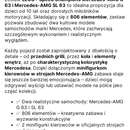
63 i Mercedes-AMG SL 63
to idealna propozycja dla
dzieci od 10 lat oraz dorosłych miłośników
motoryzacji. Składający się z
806 elementów
, zestaw
pozwala zbudować dwa kultowe modele
samochodów marki Mercedes, które zachwycają
szczegółowym wykonaniem i realistycznym
wyglądem.
Każdy pojazd został zaprojektowany z dbałością o
detale – od
przednich grilli
, przez
koła
i
elementy
wnętrz
, aż po
charakterystyczną kolorystykę
Mercedesa
. Dzięki dołączonym
minifigurkom
kierowców w strojach Mercedes-AMG
zabawa staje
się jeszcze bardziej emocjonująca – dzieci mogą
odgrywać wyścigi lub ustawiać modele na półce jako
część kolekcji.
✅ Dwa realistyczne samochody: Mercedes-AMG
G 63 i SL 63
✅ 806 elementów – kreatywna zabawa i
wyzwanie konstrukcyjne
✅ 2 minifigurki kierowców w oficjalnych strojach