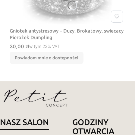
Gniotek antystresowy – Duzy, Brokatowy, swiecacy
Pierożek Dumpling
Cena brutto
30,00 zł
w tym %s VAT
w tym
23%
VAT
Powiadom mnie o dostępności
NASZ SALON
GODZINY
OTWARCIA