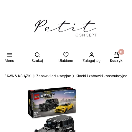
Produkty 
Otwórz wyszukiwarkę
Menu
Szukaj
Ulubione
Zaloguj się
Koszyk
ZABAWA & KSIĄŻKI
Zabawki edukacyjne
Klocki i zabawki konstrukcyjne