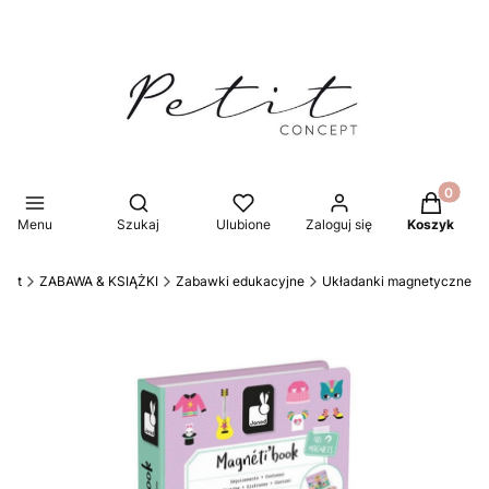
Produkty 
Otwórz wyszukiwarkę
Menu
Szukaj
Ulubione
Zaloguj się
Koszyk
cept
ZABAWA & KSIĄŻKI
Zabawki edukacyjne
Układanki magnetyczne