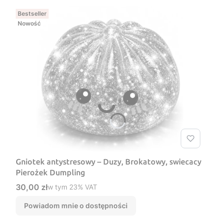
Bestseller
Nowość
Gniotek antystresowy – Duzy, Brokatowy, swiecacy
Pierożek Dumpling
Cena brutto
30,00 zł
w tym %s VAT
w tym
23%
VAT
Powiadom mnie o dostępności