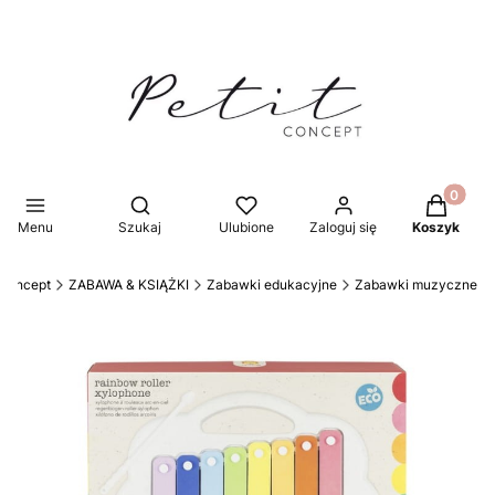
Produkty 
Otwórz wyszukiwarkę
Menu
Szukaj
Ulubione
Zaloguj się
Koszyk
 Concept
ZABAWA & KSIĄŻKI
Zabawki edukacyjne
Zabawki muzyczne