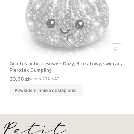
Gniotek antystresowy – Duzy, Brokatowy, swiecacy
Pierożek Dumpling
Cena brutto
30,00 zł
w tym %s VAT
w tym
23%
VAT
Powiadom mnie o dostępności