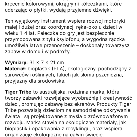
kręcenie kolorowymi, okrągłymi kółeczkami, które
uderzając o płytki, wydają przyjemne dźwięki.
Ten wyjątkowy instrument wspiera rozwój motoryki
małej i dużej oraz koordynacji ręka-oko u dzieci w
wieku 1-4 lat. Pałeczka do gry jest bezpiecznie
przymocowana z tyłu ksylofonu, a wygodna rączka
umożliwia łatwe przenoszenie – doskonały towarzysz
zabaw w domu i w podróży.
Wymiary:
31 x 7 x 21 cm
Materiał:
bioplastik (PLA), ekologiczny, pochodzący z
surowców roślinnych, takich jak słoma pszeniczna,
przyjazny dla środowiska.
Tiger Tribe
to australijska, rodzinna marka, która
tworzy zabawki rozwijające wyobraźnię i kreatywność
dzieci, promując zabawę bez ekranów. Produkty Tiger
Tribe pozwalają dzieciom na samodzielne odkrywanie
świata i są projektowane z myślą o zrównoważonym
rozwoju. Marka stawia na ekologiczne materiały, jak
bioplastik i opakowania z recyklingu, oraz wspiera
organizacje ekologiczne na całym świecie.