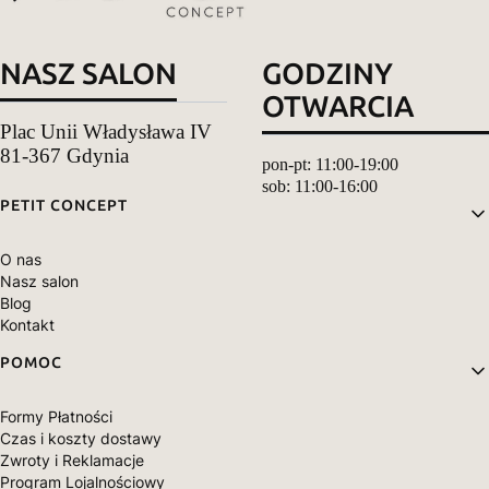
NASZ SALON
GODZINY
OTWARCIA
Plac Unii Władysława IV
81-367 Gdynia
pon-pt: 11:00-19:00
sob: 11:00-16:00
Linki w stopce
PETIT CONCEPT
O nas
Nasz salon
Blog
Kontakt
POMOC
Formy Płatności
Czas i koszty dostawy
Zwroty i Reklamacje
Program Lojalnościowy