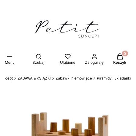
Produkty 
Otwórz wyszukiwarkę
Menu
Szukaj
Ulubione
Zaloguj się
Koszyk
 Concept
ZABAWA & KSIĄŻKI
Zabawki niemowlęce
Piramidy i układanki