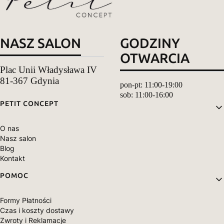
NASZ SALON
GODZINY
OTWARCIA
Plac Unii Władysława IV
81-367 Gdynia
pon-pt: 11:00-19:00
sob: 11:00-16:00
Linki w stopce
PETIT CONCEPT
O nas
Nasz salon
Blog
Kontakt
POMOC
Formy Płatności
Czas i koszty dostawy
Zwroty i Reklamacje