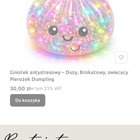
Gniotek antystresowy – Duzy, Brokatowy, swiecacy
Pierożek Dumpling
Cena brutto
30,00 zł
w tym %s VAT
w tym
23%
VAT
Do koszyka