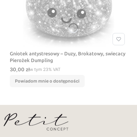
Gniotek antystresowy – Duzy, Brokatowy, swiecacy
Pierożek Dumpling
Cena brutto
30,00 zł
w tym %s VAT
w tym
23%
VAT
Powiadom mnie o dostępności