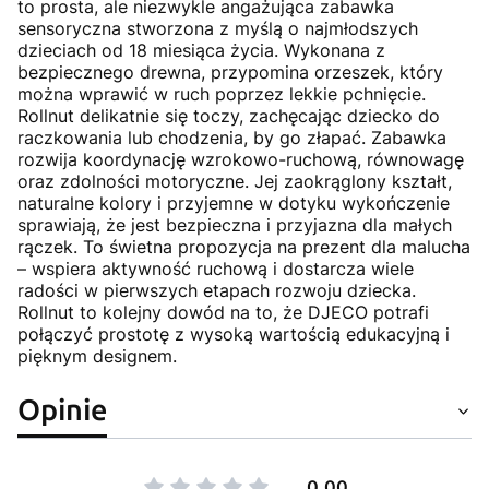
to prosta, ale niezwykle angażująca zabawka
sensoryczna stworzona z myślą o najmłodszych
dzieciach od 18 miesiąca życia. Wykonana z
bezpiecznego drewna, przypomina orzeszek, który
można wprawić w ruch poprzez lekkie pchnięcie.
Rollnut delikatnie się toczy, zachęcając dziecko do
raczkowania lub chodzenia, by go złapać. Zabawka
rozwija koordynację wzrokowo-ruchową, równowagę
oraz zdolności motoryczne. Jej zaokrąglony kształt,
naturalne kolory i przyjemne w dotyku wykończenie
sprawiają, że jest bezpieczna i przyjazna dla małych
rączek. To świetna propozycja na prezent dla malucha
– wspiera aktywność ruchową i dostarcza wiele
radości w pierwszych etapach rozwoju dziecka.
Rollnut to kolejny dowód na to, że DJECO potrafi
połączyć prostotę z wysoką wartością edukacyjną i
pięknym designem.
Opinie
0.00