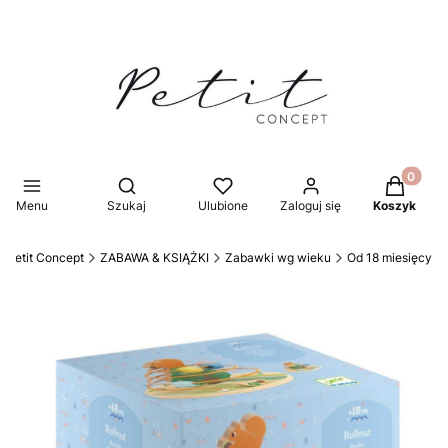
Produkty 
Otwórz wyszukiwarkę
Menu
Szukaj
Ulubione
Zaloguj się
Koszyk
Petit Concept
ZABAWA & KSIĄŻKI
Zabawki wg wieku
Od 18 miesięcy