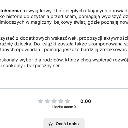
ytchnienia
to wyjątkowy zbiór ciepłych i kojących opowia
jako historie do czytania przed snem, pomagają wyciszyć d
jmłodszych w magiczny, bajkowy świat, gdzie poznają nowyc
rzystać z dodatkowych wskazówek, propozycji aktywności
raźnię dziecka. Do książki została także skomponowana sp
ytanych opowiadań i pomaga jeszcze bardziej zrelaksować
o doskonały wybór dla rodziców, którzy chcą wspierać rozw
 spokojny i bezpieczny sen.
0.00
Liczba ocen: 0
Oceń i opisz