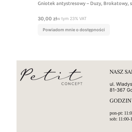
Gniotek antystresowy – Duzy, Brokatowy, 
Cena brutto
30,00 zł
w tym %s VAT
w tym
23%
VAT
Powiadom mnie o dostępności
NASZ S
ul. Wlady
81-367 G
GODZIN
pon-pt: 11:
sob: 11:00-