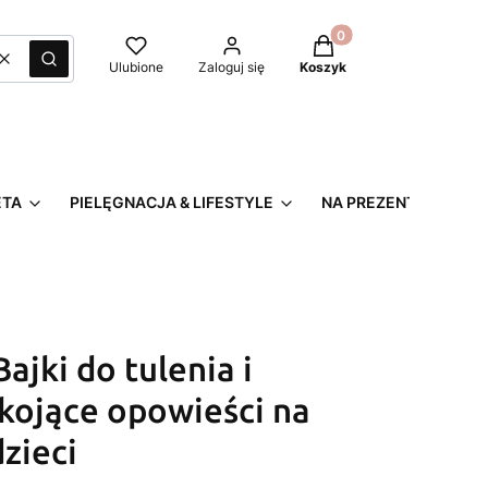
Produkty w koszyku: 0
Wyczyść
Szukaj
Ulubione
Zaloguj się
Koszyk
ETA
PIELĘGNACJA & LIFESTYLE
NA PREZENT
ajki do tulenia i
 kojące opowieści na
zieci