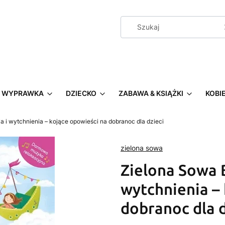
WYPRAWKA
DZIECKO
ZABAWA & KSIĄŻKI
KOBI
ia i wytchnienia – kojące opowieści na dobranoc dla dzieci
zielona sowa
Zielona Sowa B
wytchnienia –
dobranoc dla d