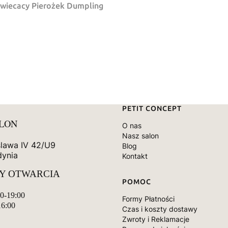
swiecacy Pierożek Dumpling
Linki w stopce
PETIT CONCEPT
ALON
O nas
Nasz salon
slawa IV 42/U9
Blog
dynia
Kontakt
Y OTWARCIA
POMOC
00-19:00
Formy Płatności
16:00
Czas i koszty dostawy
Zwroty i Reklamacje