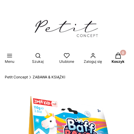
Produkty 
Otwórz wyszukiwarkę
Menu
Szukaj
Ulubione
Zaloguj się
Koszyk
Petit Concept
ZABAWA & KSIĄŻKI