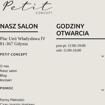
NASZ SALON
GODZINY
OTWARCIA
Plac Unii Władysława IV
81-367 Gdynia
pon-pt: 11:00-19:00
sob: 11:00-16:00
Linki w stopce
PETIT CONCEPT
O nas
Nasz salon
Blog
Kontakt
POMOC
Formy Płatności
Czas i koszty dostawy