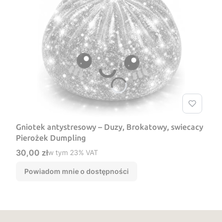
Gniotek antystresowy – Duzy, Brokatowy, swiecacy
Pierożek Dumpling
Cena brutto
30,00 zł
w tym %s VAT
w tym
23%
VAT
Powiadom mnie o dostępności