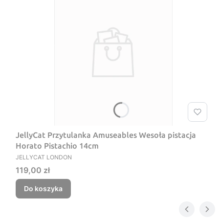
JellyCat Przytulanka Amuseables Wesoła pistacja
Horato Pistachio 14cm
PRODUCENT
JELLYCAT LONDON
Cena
119,00 zł
Do koszyka