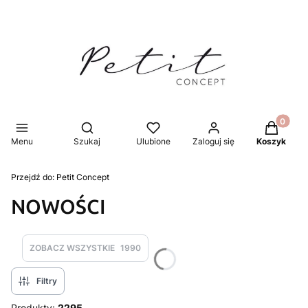
Produkty 
Otwórz wyszukiwarkę
Menu
Szukaj
Ulubione
Zaloguj się
Koszyk
Przejdź do:
Petit Concept
NOWOŚCI
ZOBACZ WSZYSTKIE
1990
Filtry
Produkty:
2295