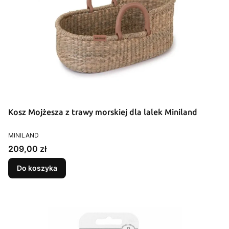
Kosz Mojżesza z trawy morskiej dla lalek Miniland
PRODUCENT
MINILAND
Cena
209,00 zł
Do koszyka