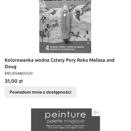
Kolorowanka wodna Cztery Pory Roku Melissa and
Doug
PRODUCENT
MELISSA&DOUG
Cena
31,00 zł
Powiadom mnie o dostępności