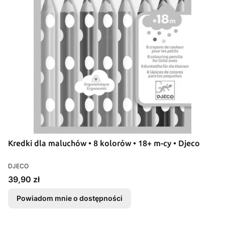
Kredki dla maluchów • 8 kolorów • 18+ m-cy • Djeco
PRODUCENT
DJECO
Cena
39,90 zł
Powiadom mnie o dostępności