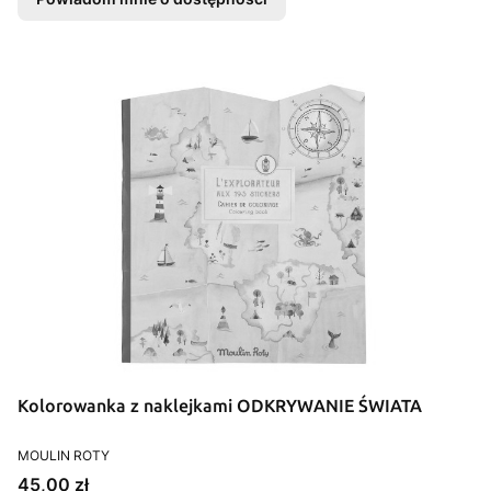
Kolorowanka z naklejkami ODKRYWANIE ŚWIATA
PRODUCENT
MOULIN ROTY
Cena
45,00 zł