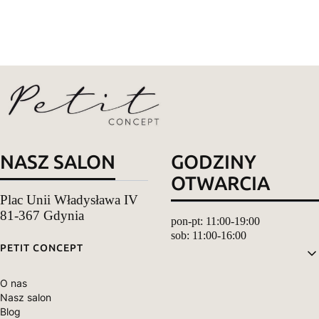
NASZ SALON
GODZINY
OTWARCIA
Plac Unii Władysława IV
81-367 Gdynia
pon-pt: 11:00-19:00
sob: 11:00-16:00
Linki w stopce
PETIT CONCEPT
O nas
Nasz salon
Blog