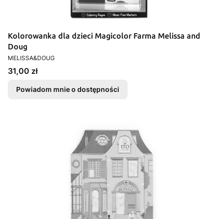
Kolorowanka dla dzieci Magicolor Farma Melissa and
Doug
PRODUCENT
MELISSA&DOUG
Cena
31,00 zł
Powiadom mnie o dostępności