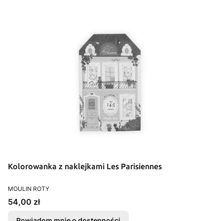
Kolorowanka z naklejkami Les Parisiennes
PRODUCENT
MOULIN ROTY
Cena
54,00 zł
Powiadom mnie o dostępności