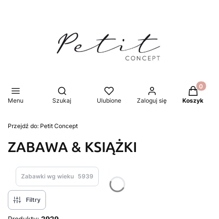
Produkty 
Otwórz wyszukiwarkę
Menu
Szukaj
Ulubione
Zaloguj się
Koszyk
Przejdź do:
Petit Concept
ZABAWA & KSIĄŻKI
Zabawki wg wieku
5939
Filtry
Produkty:
2929