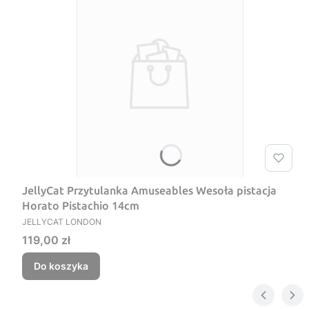
JellyCat Przytulanka Amuseables Wesoła pistacja
Horato Pistachio 14cm
PRODUCENT
JELLYCAT LONDON
Cena
119,00 zł
Do koszyka